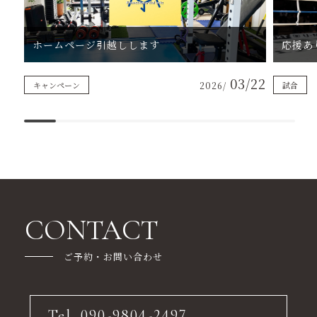
ホームページ引越しします
応援あ
03/22
キャンペーン
2026/
試合
CONTACT
ご予約・お問い合わせ
Tel. 090-9804-2497