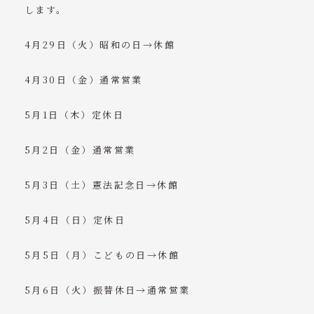
します。
ニュース
4月29日（火）昭和の日→休館
コンテンツ
4月30日（金）通常営業
アクセス
5月1日（木）定休日
ご予約・お問い合わせ
5月2日（金）通常営業
tel. 090-9804-2497
▶パーソナルトレーニング 10:00～16:00
5月3日（土）憲法記念日→休館
▶キックボクシングジム 17:00～22:00
5月4日（日）定休日
5月5日（月）こどもの日→休館
5月6日（火）振替休日→通常営業